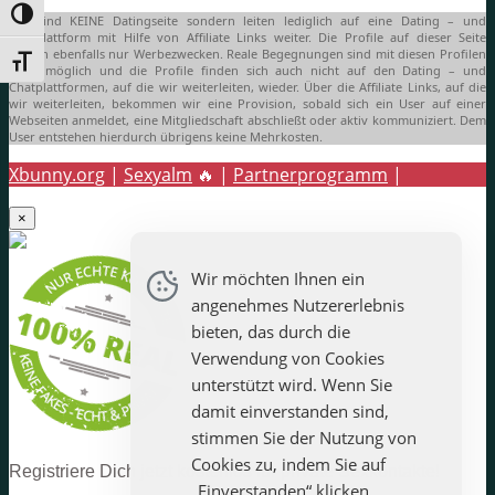
Umschalten auf hohe Kontraste
Wir sind KEINE Datingseite sondern leiten lediglich auf eine Dating – und
Chatplattform mit Hilfe von Affiliate Links weiter. Die Profile auf dieser Seite
dienen ebenfalls nur Werbezwecken. Reale Begegnungen sind mit diesen Profilen
Schrift vergrößern
nicht möglich und die Profile finden sich auch nicht auf den Dating – und
Chatplattformen, auf die wir weiterleiten, wieder. Über die Affiliate Links, auf die
wir weiterleiten, bekommen wir eine Provision, sobald sich ein User auf einer
Webseiten anmeldet, eine Mitgliedschaft abschließt oder aktiv kommuniziert. Dem
User entstehen hierdurch übrigens keine Mehrkosten.
Xbunny.org
|
Sexyalm
🔥 |
Partnerprogramm
|
×
Startseite
Städteübersicht
Wir möchten Ihnen ein
Magazin
angenehmes Nutzererlebnis
Profilhinweis
Werbehinweis
bieten, das durch die
Datenschutz
Verwendung von Cookies
Impressum
unterstützt wird. Wenn Sie
damit einverstanden sind,
stimmen Sie der Nutzung von
Cookies zu, indem Sie auf
Registriere Dich jetzt kostenlos für private Sexkontakte!
„Einverstanden“ klicken.